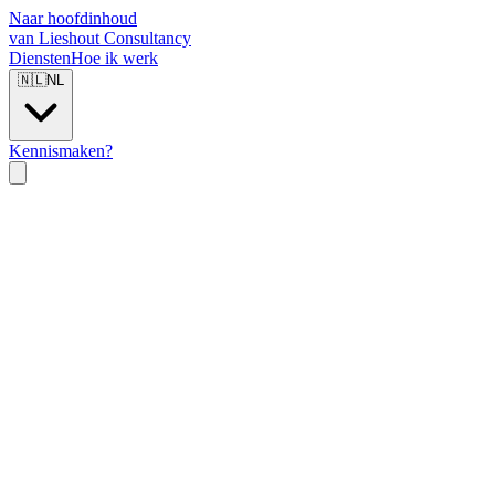
Naar hoofdinhoud
van Lieshout Consultancy
Diensten
Hoe ik werk
🇳🇱
NL
Kennismaken?