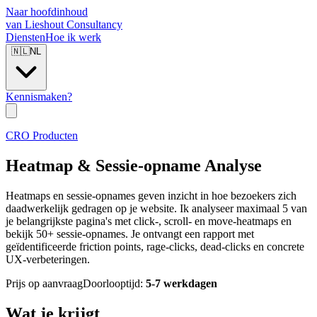
Naar hoofdinhoud
van Lieshout Consultancy
Diensten
Hoe ik werk
🇳🇱
NL
Kennismaken?
CRO Producten
Heatmap & Sessie-opname Analyse
Heatmaps en sessie-opnames geven inzicht in hoe bezoekers zich
daadwerkelijk gedragen op je website. Ik analyseer maximaal 5 van
je belangrijkste pagina's met click-, scroll- en move-heatmaps en
bekijk 50+ sessie-opnames. Je ontvangt een rapport met
geïdentificeerde friction points, rage-clicks, dead-clicks en concrete
UX-verbeteringen.
Prijs op aanvraag
Doorlooptijd:
5-7 werkdagen
Wat je krijgt